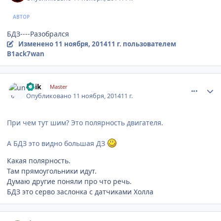
АВТОР
БДЗ----Разобрался
Изменено
11 ноября, 2014
11 г.
пользователем
B1ack7wan
comment_680965
Author stats
unik
Master
Опубликовано
11 ноября, 2014
11 г.
При чем тут шим? Это полярность двигателя.
А БДЗ это видно большая ДЗ
Какая полярность.
Там прямоугольники идут.
Думаю другие поняли про что речь.
БДЗ это серво заслонка с датчиками Холла
comment_680979
Author stats