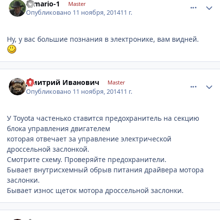
romario-1
Master
Опубликовано
11 ноября, 2014
11 г.
Ну, у вас большие познания в электронике, вам видней.
comment_681110
Author stats
Дмитрий Иванович
Master
Опубликовано
11 ноября, 2014
11 г.
У Toyоta частенько ставится предохранитель на секцию
блока управления двигателем
которая отвечает за управление электрической
дроссельной заслонкой.
Смотрите схему. Проверяйте предохранители.
Бывает внутрисхемный обрыв питания драйвера мотора
заслонки.
Бывает износ щеток мотора дроссельной заслонки.
comment_681123
Author stats