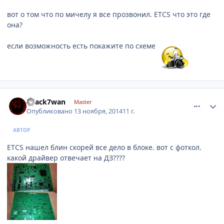
вот о том что по мичелу я все прозвонил. ETCS что это где
она?
если возможность есть покажите по схеме
comment_682093
Author stats
B1ack7wan
Master
Опубликовано
13 ноября, 2014
11 г.
АВТОР
ETCS нашел блин скорей все дело в блоке. вот с фоткол.
какой драйвер отвечает на ДЗ????