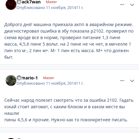
B1ack7wan
Master
Опубликовано
11 ноября, 2014
11 г.
Доброго дня! машина приехала акпп в аварийном режиме.
диагностировал ошибка в эбу показала p2102. проверил по
схема вроде все в норме, проверил питание 1,3 пине
масса, 4,5,6 пине 5 вольт. на 2 пине не че нет, в мичелле 1
пин это м-, 2 пин м+. М- 1 пин есть масса. М+ что должен
быт.
comment_680753
Author stats
romario-1
Master
Опубликовано
11 ноября, 2014
11 г.
Сейчас народ полезет смотреть что за ошибка 2102. Гадать
кокай стоит автомат, с каким блоком и в каком месте вы
нашли
пины 4,5,6 и прочие. Нужно как то поконкретнее писать.
comment_680757
Author stats