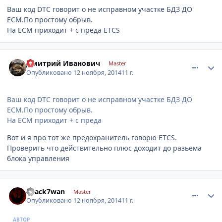
Ваш код DTC говорит о не исправном участке БДЗ ДО
ЕСМ.По простому обрыв.
На ЕСМ приходит + с преда ETCS
comment_681673
Author stats
Дмитрий Иванович
Master
Опубликовано
12 ноября, 2014
11 г.
Ваш код DTC говорит о не исправном участке БДЗ ДО
ЕСМ.По простому обрыв.
На ЕСМ приходит + с преда
Вот и я про тот же предохранитель говорю ETCS.
Проверить что действительно плюс доходит до разьема
блока управления
comment_681679
Author stats
B1ack7wan
Master
Опубликовано
12 ноября, 2014
11 г.
АВТОР