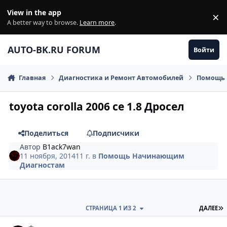
Перейти к содержанию
View in the app
×
Di
A better way to browse.
Learn more
.
AUTO-BK.RU FORUM
Войти
Главная
Диагностика и Ремонт Автомобилей
Помощь 
toyota corolla 2006 ce 1.8 Дросел
Поделиться
Подписчики
Автор
B1ack7wan
11 ноября, 2014
11 г.
в
Помощь Начинающим
Диагностам
П
СТРАНИЦА 1 ИЗ 2
ДАЛЕЕ
comment_680728
Author stats