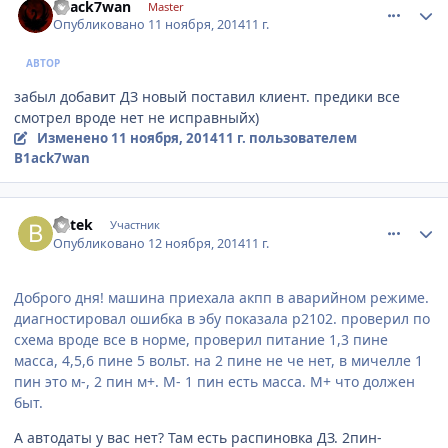
B1ack7wan
Master
Опубликовано
11 ноября, 2014
11 г.
АВТОР
забыл добавит ДЗ новый поставил клиент. предики все
смотрел вроде нет не исправныйх)
Изменено
11 ноября, 2014
11 г.
пользователем
B1ack7wan
comment_681429
Author stats
batek
Участник
Опубликовано
12 ноября, 2014
11 г.
Доброго дня! машина приехала акпп в аварийном режиме.
диагностировал ошибка в эбу показала p2102. проверил по
схема вроде все в норме, проверил питание 1,3 пине
масса, 4,5,6 пине 5 вольт. на 2 пине не че нет, в мичелле 1
пин это м-, 2 пин м+. М- 1 пин есть масса. М+ что должен
быт.
А автодаты у вас нет? Там есть распиновка ДЗ. 2пин-