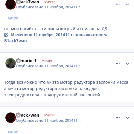
B1ack7wan
Master
Опубликовано
11 ноября, 2014
11 г.
АВТОР
ок. моя ошибка.. эти пины котрый я гписал на ДЗ.
Изменено
11 ноября, 2014
11 г.
пользователем
B1ack7wan
comment_680888
Author stats
romario-1
Master
Опубликовано
11 ноября, 2014
11 г.
Тогда возможно что м- это мотор редуктора заслонки масса
а м+ это мотор редуктора заслонки плюс, для
электродросселя с подпружиненой заслонкой.
comment_680911
Author stats
B1ack7wan
Master
Опубликовано
11 ноября, 2014
11 г.
АВТОР