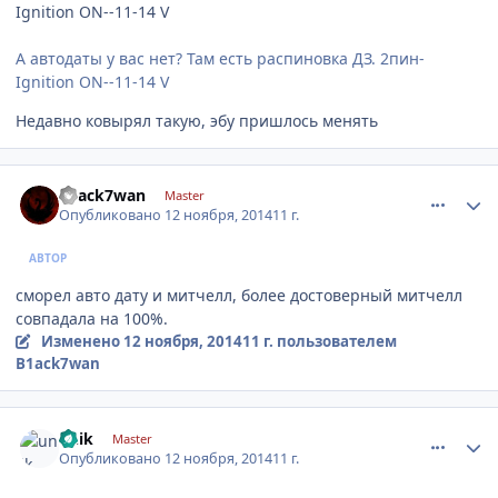
Ignition ON--11-14 V
А автодаты у вас нет? Там есть распиновка ДЗ. 2пин-
Ignition ON--11-14 V
Недавно ковырял такую, эбу пришлось менять
comment_681443
Author stats
B1ack7wan
Master
Опубликовано
12 ноября, 2014
11 г.
АВТОР
сморел авто дату и митчелл, более достоверный митчелл
совпадала на 100%.
Изменено
12 ноября, 2014
11 г.
пользователем
B1ack7wan
comment_681495
Author stats
unik
Master
Опубликовано
12 ноября, 2014
11 г.