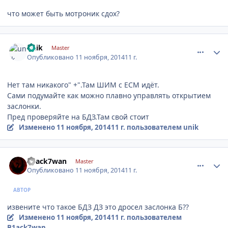
что может быть мотроник сдох?
comment_680914
Author stats
unik
Master
Опубликовано
11 ноября, 2014
11 г.
Нет там никакого" +".Там ШИМ с ЕСМ идёт.
Сами подумайте как можно плавно управлять открытием
заслонки.
Пред проверяйте на БДЗ.Там свой стоит
Изменено
11 ноября, 2014
11 г.
пользователем unik
comment_680918
Author stats
B1ack7wan
Master
Опубликовано
11 ноября, 2014
11 г.
АВТОР
извените что такое БДЗ ДЗ это дросел заслонка Б??
Изменено
11 ноября, 2014
11 г.
пользователем
B1ack7wan