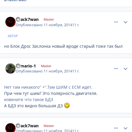
comment_680952
Author stats
B1ack7wan
Master
Опубликовано
11 ноября, 2014
11 г.
АВТОР
но Блок Дрос Заслонка новый вроде старый тоже так был
comment_680954
Author stats
romario-1
Master
Опубликовано
11 ноября, 2014
11 г.
Нет там никакого" +".Там ШИМ с ЕСМ идёт.
При чем тут шим? Это полярность двигателя.
извените что такое БДЗ
А БДЗ это видно большая ДЗ
comment_680956
Author stats
B1ack7wan
Master
Опубликовано
11 ноября, 2014
11 г.