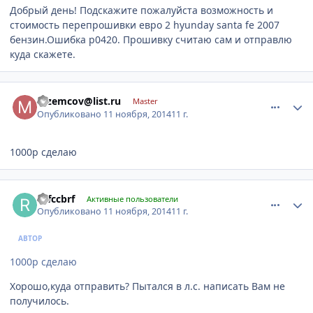
Добрый день! Подскажите пожалуйста возможность и
стоимость перепрошивки евро 2 hyunday santa fe 2007
бензин.Ошибка p0420. Прошивку считаю сам и отправлю
куда скажете.
comment_680826
Author stats
mzemcov@list.ru
Master
Опубликовано
11 ноября, 2014
11 г.
1000р сделаю
comment_680831
Author stats
rkfccbrf
Активные пользователи
Опубликовано
11 ноября, 2014
11 г.
АВТОР
1000р сделаю
Хорошо,куда отправить? Пытался в л.с. написать Вам не
получилось.