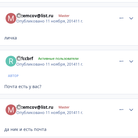
comment_680835
Author stats
mzemcov@list.ru
Master
Опубликовано
11 ноября, 2014
11 г.
личка
comment_680838
Author stats
rkfccbrf
Активные пользователи
Опубликовано
11 ноября, 2014
11 г.
АВТОР
Почта есть у вас?
comment_680855
Author stats
mzemcov@list.ru
Master
Опубликовано
11 ноября, 2014
11 г.
да ник и есть почта