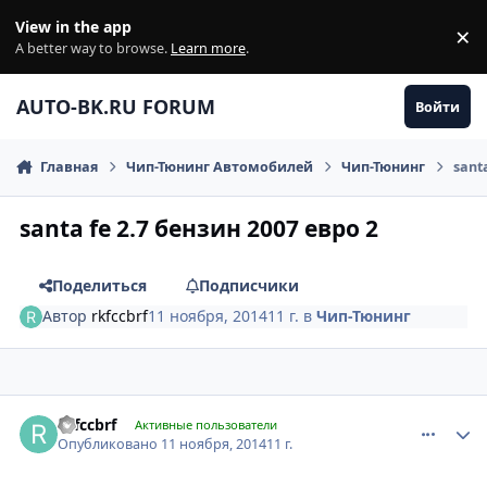
Перейти к содержанию
View in the app
×
Di
A better way to browse.
Learn more
.
AUTO-BK.RU FORUM
Войти
Главная
Чип-Тюнинг Автомобилей
Чип-Тюнинг
sant
santa fe 2.7 бензин 2007 евро 2
Поделиться
Подписчики
Автор
rkfccbrf
11 ноября, 2014
11 г.
в
Чип-Тюнинг
comment_680819
Author stats
rkfccbrf
Активные пользователи
Опубликовано
11 ноября, 2014
11 г.