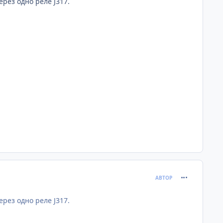
рез одно реле J317.
comment_680
АВТОР
рез одно реле J317.