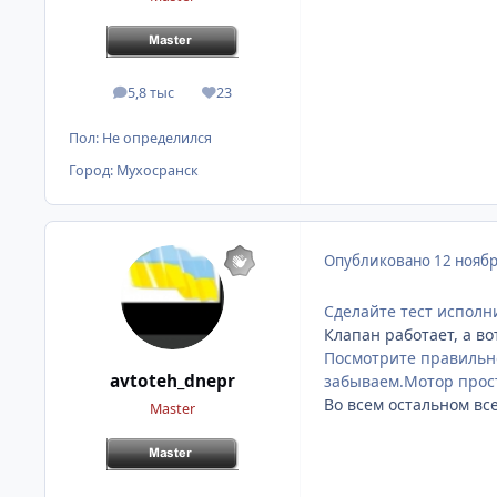
5,8 тыс
23
сообщения
Репутация
Пол:
Не определился
Город:
Мухосранск
Опубликовано
12 ноябр
Сделайте тест исполн
Клапан работает, а в
Посмотрите правильно
avtoteh_dnepr
забываем.Мотор просто
Во всем остальном все
Master