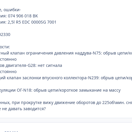
, ошибки-
ия: 074 906 018 BK
я: 2,5l R5 EDC 0000SG 7001
02330
ости:
тный клапан ограничения давления наддува-N75: обрыв цепи/к
постоянно
ов двигателя-G28: нет сигнала
постоянно
й клапан заслонки впускного коллектора-N239: обрыв цепи/к
куляции ОГ-N18: обрыв цепи/короткое замыкание на массу
ных, при прокрутке вижу движение оборотов до 225об\мин. сн
 не давать заводится?