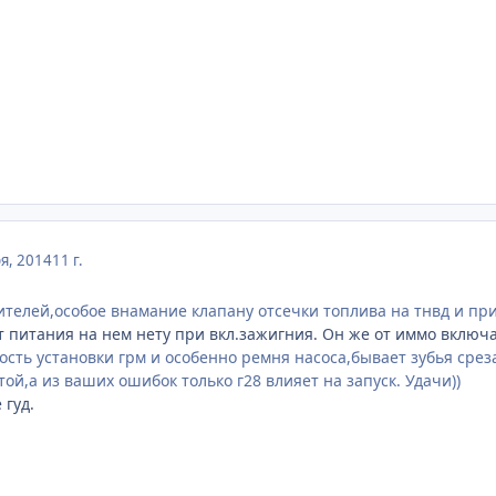
я, 2014
11 г.
ителей,особое внамание клапану отсечки топлива на тнвд и при
от питания на нем нету при вкл.зажигния. Он же от иммо включ
сть установки грм и особенно ремня насоса,бывает зубья среза
й,а из ваших ошибок только г28 влияет на запуск. Удачи))
 гуд.