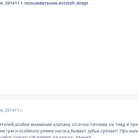
я, 2014
11 г.
пользователем avtoteh_dnepr
я, 2014
11 г.
ителей,особое внамание клапану отсечки топлива на тнвд и пр
ки грм и особенно ремня насоса,бывает зубья срезает! Про на
ибок только г28 влияет на запуск. Удачи))