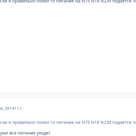
сли я правильно понял то питание на N75 N18 N239 подается че
я, 2014
11 г.
сли я правильно понял то питание на N75 N18 N239 подается че
рил все питания уходят.