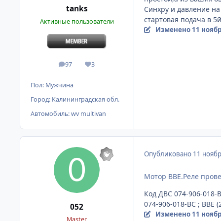
tanks
Синхру и давление на
стартовая подача в 5й
Активные пользователи
Изменено
11 ноябр
97
3
сообщения
Репутация
Пол:
Мужчина
Город:
Калининградская обл.
Автомобиль:
wv multivan
Опубликовано
11 ноябр
Мотор BBE.Реле прове
Код ДВС 074-906-018-B
074-906-018-BC ; BBE (
052
Изменено
11 ноябр
Master