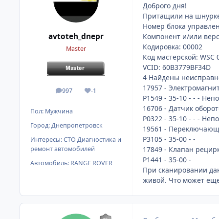
Доброго дня!
Притащили на шнурке
Номер блока управлен
avtoteh_dnepr
Компонент и/или верси
Кодировка: 00002
Master
Код мастерской: WSC 
VCID: 60B3779BF34D
4 Найдены неисправн
17957 - Электромагни
997
-1
сообщения
Репутация
P1549 - 35-10 - - - Не
16706 - Датчик оборот
Пол:
Мужчина
P0322 - 35-10 - - - Не
Город:
Днепропетровск
19561 - Переключающи
P3105 - 35-00 - -
Интересы:
СТО Диагностика и
ремонт автомобилей
17849 - Клапан рецир
P1441 - 35-00 -
Автомобиль:
RANGE ROVER
При сканировании дан
живой. Что может еще