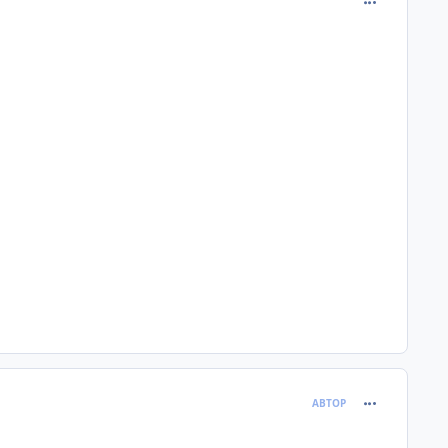
comment_680
АВТОР