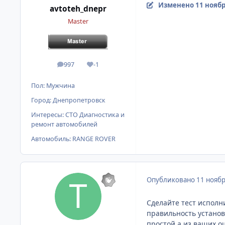
Изменено
11 ноябр
avtoteh_dnepr
Master
997
-1
сообщения
Репутация
Пол:
Мужчина
Город:
Днепропетровск
Интересы:
СТО Диагностика и
ремонт автомобилей
Автомобиль:
RANGE ROVER
Опубликовано
11 ноябр
Сделайте тест исполн
правильность установ
простой,а из ваших ош