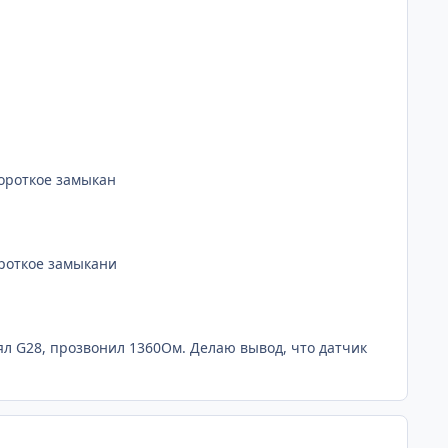
ороткое замыкан
ороткое замыкани
ял G28, прозвонил 1360Ом. Делаю вывод, что датчик
comment_680