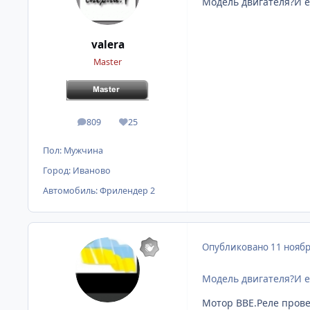
Модель двигателя?И е
valera
Master
809
25
сообщения
Репутация
Пол:
Мужчина
Город:
Иваново
Автомобиль:
Фрилендер 2
Опубликовано
11 ноябр
Модель двигателя?И е
Мотор BBE.Реле прове