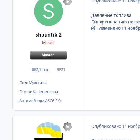
Опубликовано
11 ноябр
Давление топлива.
Синхронизацию показ
Изменено
11 ноябр
shpuntik 2
Master
2,1 тыс
21
сообщения
Репутация
Пол:
Мужчина
Город:
Калининград
Автомобиль:
A6C6 3.0i
Опубликовано
11 ноябр