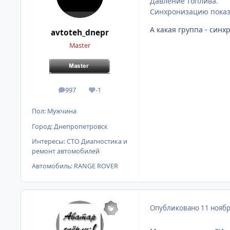
Давление топлива.
Синхронизацию показ
А какая группа - синх
avtoteh_dnepr
Master
997
-1
сообщения
Репутация
Пол:
Мужчина
Город:
Днепропетровск
Интересы:
СТО Диагностика и
ремонт автомобилей
Автомобиль:
RANGE ROVER
Опубликовано
11 ноябр