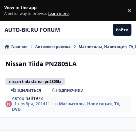
Перейти к содержанию
View in the app
×
Di
A better way to browse.
Learn more
.
AUTO-BK.RU FORUM
Войти
Главная
Автоэлектроника
Магнитолы, Навигация, TV, 
Nissan Tiida PN2805LA
nissan tiida clarion pn2805la
Поделиться
Подписчики
Автор
nail1978
11 ноября, 2014
11 г.
в
Магнитолы, Навигация, TV,
DVD.
comment_681049
Author stats