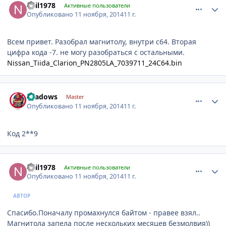
nail1978
Активные пользователи
Опубликовано
11 ноября, 2014
11 г.
Всем привет. Разобрал магнитолу, внутри с64. Вторая
цифра кода -7. не могу разобраться с остальными.
Nissan_Tiida_Clarion_PN2805LA_7039711_24C64.bin
comment_681075
Author stats
shadows
Master
Опубликовано
11 ноября, 2014
11 г.
Код 2**9
comment_681127
Author stats
nail1978
Активные пользователи
Опубликовано
11 ноября, 2014
11 г.
АВТОР
Спасибо.Поначалу промахнулся байтом - правее взял..
Магнитола запела после нескольких месяцев безмолвия))