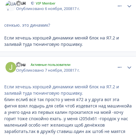
UAH
VIP Member
Опубликовано
6 ноября, 2008
17 г.
сенкью. это динамик?
Если хечешь хорошей динамики меняй блок на Я7.2 и
заливай туда тюнинговую прошивку.
comment_1578
Author stats
jdou
Активные пользователи
Опубликовано
7 ноября, 2008
17 г.
Если хечешь хорошей динамики меняй блок на Я7.2 и
заливай туда тюнинговую прошивку.
блин еслиб всё так просто у меня я72 а у друга вот эта
фигня взял лодырь для себя чтоб издеватся над машинкойа
а унего одна из первых калин прокатился на моей -хочу
горит тоже спокойно ехать .у меня i205dx61 -городок у нас
маленький особо нет желающих щоб денёжков
заработать.так в дружбу ставиш.один аж штоб не маятся