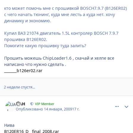
кто может помочь мне с прошивкой BOSCH7.9.7 (B126ER02)
с чего начать тюнинг, куда мне лесть а куда нет. хочу
динамику и экономию.
Купил ВАЗ 21074 двигатель 1.5L контролер BOSCH 7.9.7
прошивка B126ER02.
Помогите какую прошивку туда залить?
Прошить можешь СhipLoader1.6 , скачай и хелпе все
написано что нужно сделать .
_______b126er02.rar
2 недели спустя...
comment_5351
Author stats
UAH
VIP Member
Опубликовано
14 января, 2009
17 г.
Нива
B120ER16_D__final_2008.rar