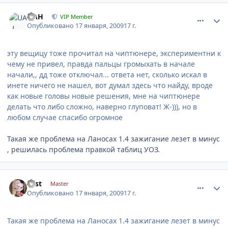
comment_5585
Author stats
UAH
VIP Member
Опубликовано
17 января, 2009
17 г.
эту вещицу тоже прочитал на чиптюнере, экспериментни к
чему не привел, правда пальцы громыхать в начале
начали,, дд тоже отключал... ответа нет, сколько искал в
инете ничего не нашел, вот думал здесь что найду, вроде
как новые головы новые решения, мне на чиптюнере
делать что либо сложно, наверно глуповат! Ж-))), но в
любом случае спасибо огромное
Такая же проблема на Ланосах 1.4 зажигание лезет в минус
, решилась проблема правкой таблиц УОЗ.
comment_5587
Author stats
Fast
Master
Опубликовано
17 января, 2009
17 г.
Такая же проблема на Ланосах 1.4 зажигание лезет в минус