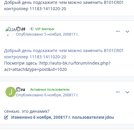
Добрый день подскажите чем можно заменить B101CR01
контроллер 11183-1411020-20
comment_1533
Author stats
UAH
VIP Member
Опубликовано
5 ноября, 2008
17 г.
Добрый день подскажите чем можно заменить B101CR01
контроллер 11183-1411020-20
Посмотри здесь :http://auto-bk.ru/forum/index.php?
act=attach&type=post&id=1020
comment_1543
Author stats
jdou
Активные пользователи
Опубликовано
6 ноября, 2008
17 г.
сенкью. это динамик?
Изменено
6 ноября, 2008
17 г.
пользователем jdou
comment_1545
Author stats