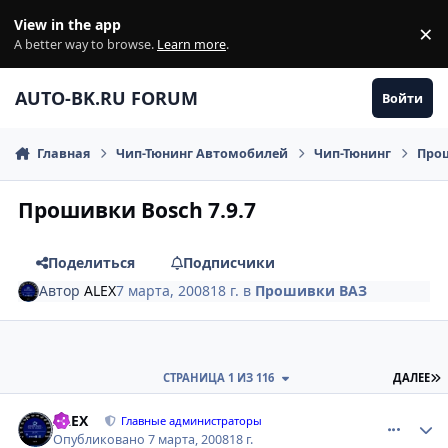
Перейти к содержанию
View in the app
×
Di
A better way to browse.
Learn more
.
AUTO-BK.RU FORUM
Войти
Главная
Чип-Тюнинг Автомобилей
Чип-Тюнинг
Про
Прошивки Bosch 7.9.7
Поделиться
Подписчики
Автор
ALEX
7 марта, 2008
18 г.
в
Прошивки ВАЗ
П
СТРАНИЦА 1 ИЗ 116
ДАЛЕЕ
comment_78
Author stats
ALEX
Главные администраторы
Опубликовано
7 марта, 2008
18 г.