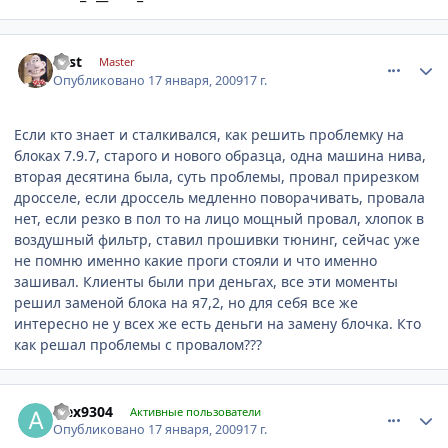
comment_5542
Author stats
Fast
Master
Опубликовано
17 января, 2009
17 г.
Если кто знает и сталкивался, как решить проблемку на
блоках 7.9.7, старого и нового образца, одна машина нива,
вторая десятина была, суть проблемы, провал прирезком
дросселе, если дроссель медленно поворачивать, провала
нет, если резко в пол то на лицо мощный провал, хлопок в
воздушный фильтр, ставил прошивки тюнинг, сейчас уже
не помню именно какие проги стояли и что именно
зашивал. Клиенты были при деньгах, все эти моменты
решил заменой блока на я7,2, но для себя все же
интересно не у всех же есть деньги на замену блочка. Кто
как решал проблемы с провалом???
comment_5562
Author stats
alex9304
Активные пользователи
Опубликовано
17 января, 2009
17 г.