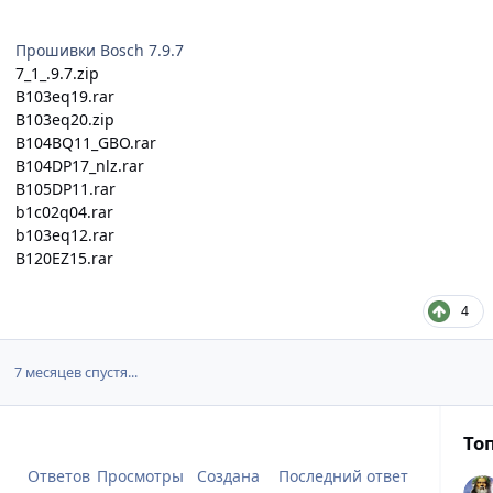
Прошивки Bosch 7.9.7
7_1_.9.7.zip
B103eq19.rar
B103eq20.zip
B104BQ11_GBO.rar
B104DP17_nlz.rar
B105DP11.rar
b1c02q04.rar
b103eq12.rar
B120EZ15.rar
4
7 месяцев спустя...
То
Ответов
Просмотры
Создана
Последний ответ