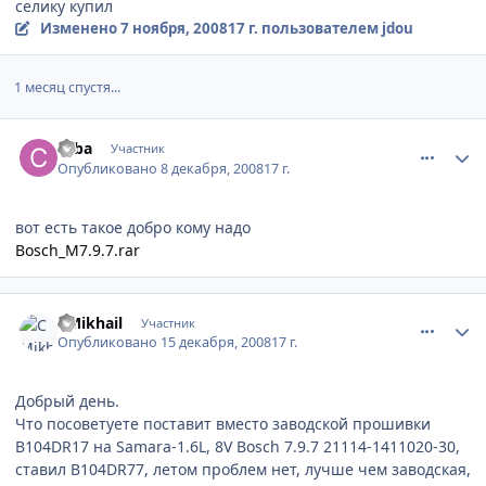
селику купил
Изменено
7 ноября, 2008
17 г.
пользователем jdou
1 месяц спустя...
comment_3086
Author stats
cyba
Участник
Опубликовано
8 декабря, 2008
17 г.
вот есть такое добро кому надо
Bosch_M7.9.7.rar
comment_3489
Author stats
CMikhail
Участник
Опубликовано
15 декабря, 2008
17 г.
Добрый день.
Что посоветуете поставит вместо заводской прошивки
B104DR17 на Samara-1.6L, 8V Bosch 7.9.7 21114-1411020-30,
ставил B104DR77, летом проблем нет, лучше чем заводская,