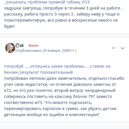
, решилась проблема правкой таблиц УОЗ.
ладушки завтреца, попробую в течении 3 дней на работе ,
расскажу, работа просто 3 через 3 , заберу ниву у тещи и
поэксперементирую, все равно в воскресенье никого не
будет
comment_5918
Author stats
Fast
Master
Опубликовано
20 января, 2009
17 г.
попробуй .....отпишись какие проблемы.....ставлю на
бензин результат положительный
попробовал неплохо даже замечательно, отдельно спасибо
учел свои недостатки, но отличия довольно заметны от
я72, но это уже понятно. второй вопрос неординарный
собираюсь поставить на классику блочок 797 заместо
соотвественно м73. Что можете подсказать,
перекомутировать карлосон я сумею, как убрать датчик
детонации вообще из ощибок и комплектации?