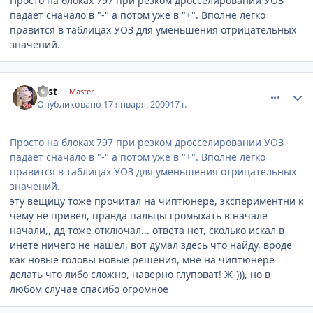
Просто на блоках 797 при резком дросселировании УОЗ
падает сначало в "-" а потом уже в "+". Вполне легко
правится в таблицах УОЗ для уменьшения отрицательных
значений.
comment_5584
Author stats
Fast
Master
Опубликовано
17 января, 2009
17 г.
Просто на блоках 797 при резком дросселировании УОЗ
падает сначало в "-" а потом уже в "+". Вполне легко
правится в таблицах УОЗ для уменьшения отрицательных
значений.
эту вещицу тоже прочитал на чиптюнере, экспериментни к
чему не привел, правда пальцы громыхать в начале
начали,, дд тоже отключал... ответа нет, сколько искал в
инете ничего не нашел, вот думал здесь что найду, вроде
как новые головы новые решения, мне на чиптюнере
делать что либо сложно, наверно глуповат! Ж-))), но в
любом случае спасибо огромное