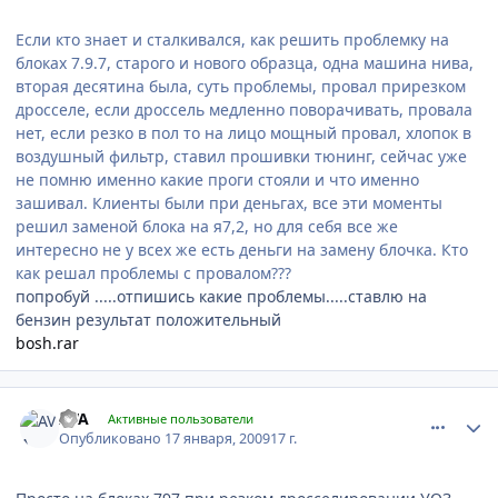
Если кто знает и сталкивался, как решить проблемку на
блоках 7.9.7, старого и нового образца, одна машина нива,
вторая десятина была, суть проблемы, провал прирезком
дросселе, если дроссель медленно поворачивать, провала
нет, если резко в пол то на лицо мощный провал, хлопок в
воздушный фильтр, ставил прошивки тюнинг, сейчас уже
не помню именно какие проги стояли и что именно
зашивал. Клиенты были при деньгах, все эти моменты
решил заменой блока на я7,2, но для себя все же
интересно не у всех же есть деньги на замену блочка. Кто
как решал проблемы с провалом???
попробуй .....отпишись какие проблемы.....ставлю на
бензин результат положительный
bosh.rar
comment_5564
Author stats
AVA
Активные пользователи
Опубликовано
17 января, 2009
17 г.