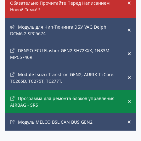
Обязательно Прочитайте Перед Написанием
Hide
Новой Темы!!!
Модуль для Чип-Тюнинга ЭБУ VAG Delphi
Hide
DCM6.2 SPC5674
DENSO ECU Flasher GEN2 SH72XXX, 1N83M
Hide
MPC5746R
Module Isuzu Transtron GEN2, AURIX TriCore:
Hide
TC265D, TC275T, TC277T.
Программа для ремонта блоков управления
Hide
AIRBAG - SRS
Модуль MELCO BSL CAN BUS GEN2
Hide