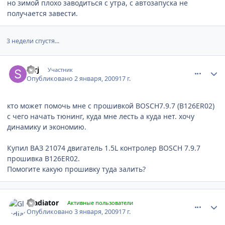
но зимой плохо заводиться с утра, с автозапуска не
получается завести.
3 недели спустя...
comment_4564
Author stats
serj
Участник
Опубликовано
2 января, 2009
17 г.
кто может помочь мне с прошивкой BOSCH7.9.7 (B126ER02)
с чего начать тюнинг, куда мне лесть а куда нет. хочу
динамику и экономию.
Купил ВАЗ 21074 двигатель 1.5L контролер BOSCH 7.9.7
прошивка B126ER02.
Помогите какую прошивку туда залить?
comment_4596
Author stats
Gladiator
Активные пользователи
Опубликовано
3 января, 2009
17 г.