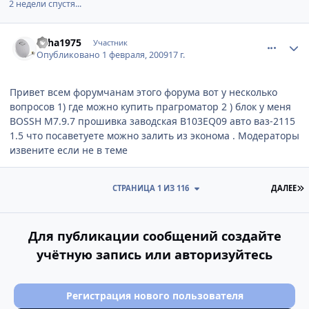
2 недели спустя...
comment_7040
Author stats
Leha1975
Участник
Опубликовано
1 февраля, 2009
17 г.
Привет всем форумчанам этого форума вот у несколько
вопросов 1) где можно купить прагроматор 2 ) блок у меня
BOSSH M7.9.7 прошивка заводская B103EQ09 авто ваз-2115
1.5 что посаветуете можно залить из эконома . Модераторы
извените если не в теме
П
СТРАНИЦА 1 ИЗ 116
ДАЛЕЕ
Для публикации сообщений создайте
учётную запись или авторизуйтесь
Регистрация нового пользователя