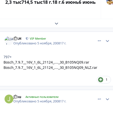
2,3 тыс
714,5 тыс
18 г.
18 г.
6 июнь
6 июнь
Expand topic overview
comment_1524
Author stats
UAH
VIP Member
Опубликовано
5 ноября, 2008
17 г.
797+
Bosch_7.9.7__16V_1_6L_21124_...._30_B105NQ09.rar
Bosch_7.9.7__16V_1_6L_21124_...._30_B105NQ09_NLZ.rar
1
comment_1532
Author stats
jdou
Активные пользователи
Опубликовано
5 ноября, 2008
17 г.