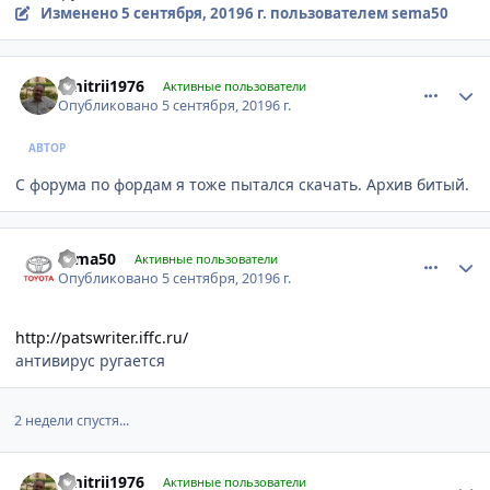
Изменено
5 сентября, 2019
6 г.
пользователем sema50
comment_1200838
Author stats
dmitrii1976
Активные пользователи
Опубликовано
5 сентября, 2019
6 г.
АВТОР
С форума по фордам я тоже пытался скачать. Архив битый.
comment_1200840
Author stats
sema50
Активные пользователи
Опубликовано
5 сентября, 2019
6 г.
http://patswriter.iffc.ru/
антивирус ругается
2 недели спустя...
comment_1202073
Author stats
dmitrii1976
Активные пользователи