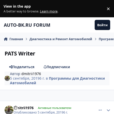
Перейти к содержанию
View in the app
×
Di
A better way to browse.
Learn more
.
AUTO-BK.RU FORUM
Войти
Главная
Диагностика и Ремонт Автомобилей
Програм
PATS Writer
Поделиться
Подписчики
Автор
dmitrii1976
5 сентября, 2019
6 г.
в
Программы для Диагностики
Автомобилей
comment_1200833
Author stats
dmitrii1976
Активные пользователи
Опубликовано
5 сентября, 2019
6 г.