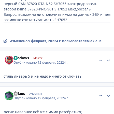
первый CAN 37820-RTA-N52 SH7055 электродроссель
второй k-line 37820-PNC-901 SH7052 мехдроссель
Вопрос: возможно ли отключить иммо на данных ЭБУ и чем
возможно считать/записать SH7052
Изменено
9 февраля, 2022
4 г.
пользователем aklaus
comment_1262895
Author stats
shadows
Master
Опубликовано
12 февраля, 2022
4 г.
ставь январь 5 и не надо ничего отключать
comment_1263355
Author stats
aklaus
Участник
Опубликовано
19 февраля, 2022
4 г.
Легче наверное всё же с иммо разобраться)