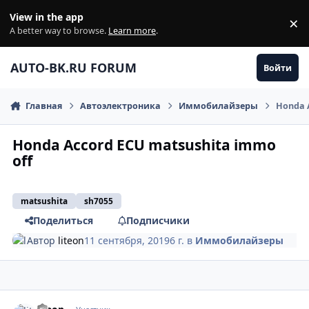
Перейти к содержанию
View in the app
×
Di
A better way to browse.
Learn more
.
AUTO-BK.RU FORUM
Войти
Главная
Автоэлектроника
Иммобилайзеры
Honda 
Honda Accord ECU matsushita immo
off
matsushita
sh7055
Поделиться
Подписчики
Автор
liteon
11 сентября, 2019
6 г.
в
Иммобилайзеры
comment_1201480
Author stats