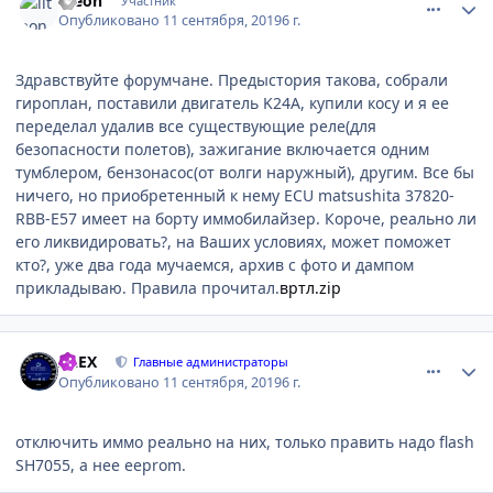
liteon
Участник
Опубликовано
11 сентября, 2019
6 г.
Здравствуйте форумчане. Предыстория такова, собрали
гироплан, поставили двигатель K24A, купили косу и я ее
переделал удалив все существующие реле(для
безопасности полетов), зажигание включается одним
тумблером, бензонасос(от волги наружный), другим. Все бы
ничего, но приобретенный к нему ECU
matsushita 37820-
RBB-E57 имеет на борту иммобилайзер. Короче, реально ли
его ликвидировать?, на Ваших условиях, может поможет
кто?, уже два года мучаемся, архив с фото и дампом
прикладываю. Правила прочитал.
вртл.zip
comment_1201502
Author stats
ALEX
Главные администраторы
Опубликовано
11 сентября, 2019
6 г.
отключить иммо реально на них, только править надо flash
SH7055, а нее eeprom.