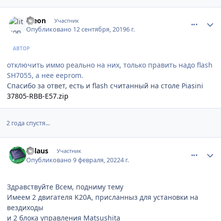
comment_1201527
Author stats
liteon
Участник
Опубликовано
12 сентября, 2019
6 г.
АВТОР
отключить иммо реально на них, только править надо flash
SH7055, а нее eeprom.
Спасибо за ответ, есть и flash считанный на столе Piasini
37805-RBB-E57.zip
2 года спустя...
comment_1262704
Author stats
aklaus
Участник
Опубликовано
9 февраля, 2022
4 г.
Здравствуйте Всем, подниму тему
Имеем 2 двигателя K20A, присланныз для установки на
вездиходы
и 2 блока управления Matsushita