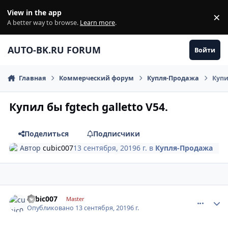
Перейти к содержанию
View in the app
×
Di
A better way to browse.
Learn more
.
AUTO-BK.RU FORUM
Войти
Главная
Коммерческий форум
Купля-Продажа
Купи
Купил бы fgtech galletto V54.
Поделиться
Подписчики
Автор
cubic007
13 сентября, 2019
6 г.
в
Купля-Продажа
comment_1201673
Author stats
cubic007
Master
Опубликовано
13 сентября, 2019
6 г.