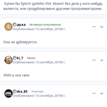
Купил бы fgtech galletto V54. Может без дела у кого-нибудь
валяется, или продублирована другими программаторами.
comment_1201681
Author stats
федька
Активные пользователи
Опубликовано
13 сентября, 2019
6 г.
Она не дублируется.
comment_1201690
Author stats
Loki_7
Master
Опубликовано
13 сентября, 2019
6 г.
4500 и она твоя
comment_1201713
Author stats
greka_85
Участник
Опубликовано
13 сентября, 2019
6 г.