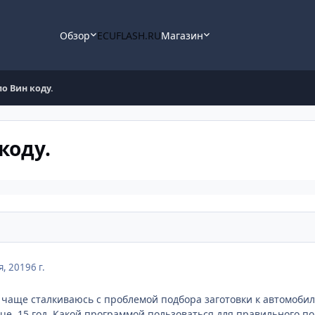
Обзор
ECUFLASH.RU
Магазин
о Вин коду.
коду.
я, 2019
6 г.
ё чаще сталкиваюсь с проблемой подбора заготовки к автомобил
ue, 15 год. Какой программой пользоваться для правильного по