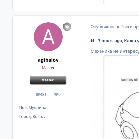
Опубликовано
5 октябр
7 hours ago, Ключ s
Механика не интересуе
agibalov
Master
481
0
сообщения
Репутация
Пол:
Мужчина
Город:
Rostov