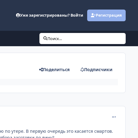
Уже зарегистрированы? Войти
Регистрация
Поиск...
Поделиться
Подписчики
comment_120
ю по утере. В первую очередь это касается смартов.
дбора заготовки по вину?