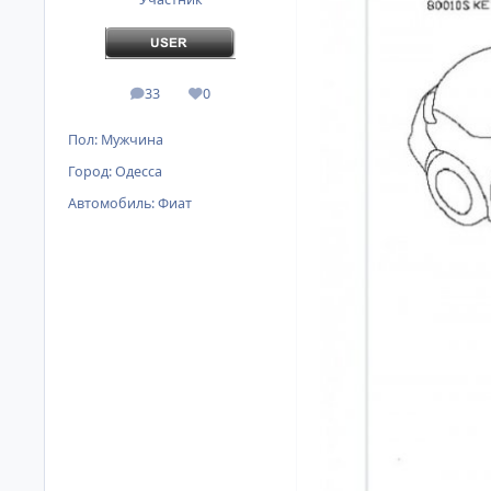
33
0
сообщения
Репутация
Пол:
Мужчина
Город:
Одесса
Автомобиль:
Фиат