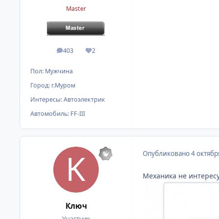
Master
403
2
сообщения
Репутация
Пол:
Мужчина
Город:
г.Муром
Интересы:
Автоэлектрик
Автомобиль:
FF-III
Опубликовано
4 октябр
Механика не интересуе
Ключ
Участник