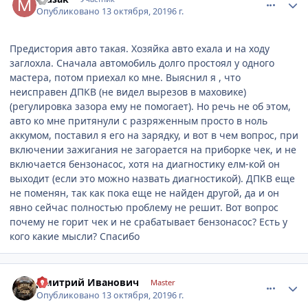
Опубликовано
13 октября, 2019
6 г.
Предистория авто такая. Хозяйка авто ехала и на ходу
заглохла. Сначала автомобиль долго простоял у одного
мастера, потом приехал ко мне. Выяснил я , что
неисправен ДПКВ (не видел вырезов в маховике)
(регулировка зазора ему не помогает). Но речь не об этом,
авто ко мне притянули с разряженным просто в ноль
аккумом, поставил я его на зарядку, и вот в чем вопрос, при
включении зажигания не загорается на приборке чек, и не
включается бензонасос, хотя на диагностику елм-кой он
выходит (если это можно назвать диагностикой). ДПКВ еще
не поменян, так как пока еще не найден другой, да и он
явно сейчас полностью проблему не решит. Вот вопрос
почему не горит чек и не срабатывает бензонасос? Есть у
кого какие мысли? Спасибо
comment_1204059
Author stats
Дмитрий Иванович
Master
Опубликовано
13 октября, 2019
6 г.