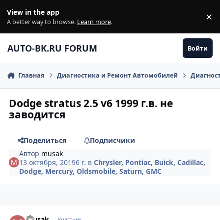
Перейти к содержанию
View in the app
×
Di
A better way to browse.
Learn more
.
AUTO-BK.RU FORUM
Войти
Главная
Диагностика и Ремонт Автомобилей
Диагнос
Dodge stratus 2.5 v6 1999 г.в. не
заводится
Поделиться
Подписчики
Автор
musak
13 октября, 2019
6 г.
в
Chrysler, Pontiac, Buick, Cadillac,
Dodge, Mercury, Oldsmobile, Saturn, GMC
comment_1204058
Author stats
musak
Участник