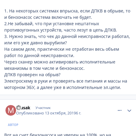
1. На некоторых системах впрыска, если ДПКВ в обрыве, то
и бензонасос система включать не будет.
2.Не забывай, что при установке нештатных
противоугонных устройств, часто лезут в цепь ДПКВ.
3. Нужно знать, что чек до данной неисправности работал,
или его уже давно вырубили?
На самом деле, практически не отработан весь объем
работ по данной неисправности.
Через сканер можно активировать исполнительные
механизмы в том числе и бензонасос.
ДПКВ проверен на обрыв?
Электросхему в руки и проверять все питания и массы на
моторном ЭБУ, а далее уже в исполнительные эл.цепи.
comment_1204060
Author stats
musak
Участник
Опубликовано
13 октября, 2019
6 г.
АВТОР
Вот на счет бензонасоса не уверен на 100%, но на