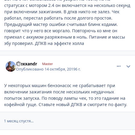
стратусах с мотором 2.4 он включается на несколько секунд
при включении зажигания. В дпкв никто не залез. Чек
работал, перестал работать после долгого простоя.
Предыдущий мастер ошибки считывал блинк кодами.
говорит что у него все моргало. Повторючь ко мне он
приехал с аккумом разряженым в ноль. Питание и массы
эбу проверил. ДПКВ на эффекте холла
comment_1204069
Author stats
Alexxandr
Master
Опубликовано
14 октября, 2019
6 г.
У некоторых машин бензонасос не срабатывает при
включении зажигания после нескольких неудачных
попыток запуска. По поводу лампы чек, то это гадание на
кофейной гуще. Ставьте новый ДПКВ и смотрите по факту.
1 месяц спустя...
comment_1207189
Author stats