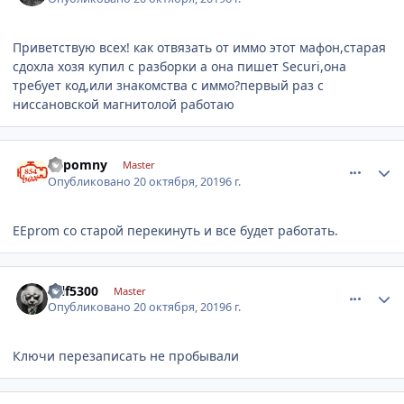
Приветствую всех! как отвязать от иммо этот мафон,старая
сдохла хозя купил с разборки а она пишет Securi,она
требует код,или знакомства с иммо?первый раз с
ниссановской магнитолой работаю
comment_1204552
Author stats
nepomny
Master
Опубликовано
20 октября, 2019
6 г.
EEprom со старой перекинуть и все будет работать.
comment_1204564
Author stats
rolf5300
Master
Опубликовано
20 октября, 2019
6 г.
Ключи перезаписать не пробывали
comment_1204622
Author stats