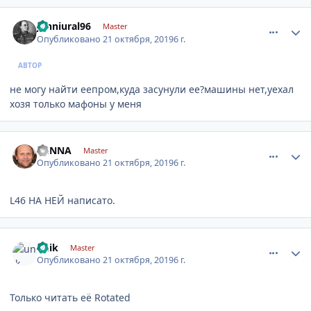
comment_1204626
Author stats
jonniural96
Master
Опубликовано
21 октября, 2019
6 г.
АВТОР
не могу найти еепром,куда засунули ее?машины нет,уехал
хозя только мафоны у меня
comment_1204639
Author stats
GENNA
Master
Опубликовано
21 октября, 2019
6 г.
L46 НА НЕЙ написато.
comment_1204644
Author stats
unik
Master
Опубликовано
21 октября, 2019
6 г.
Только читать её Rotated