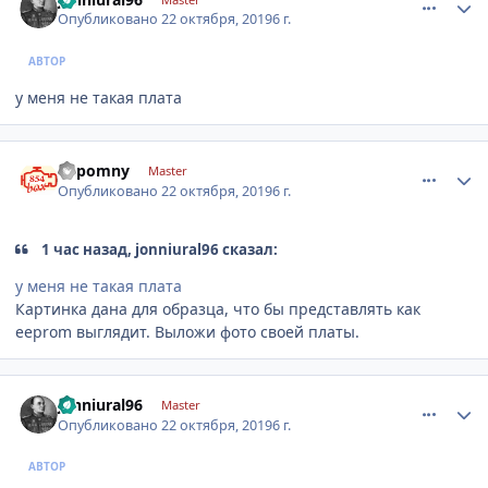
Опубликовано
22 октября, 2019
6 г.
АВТОР
у меня не такая плата
comment_1204686
Author stats
nepomny
Master
Опубликовано
22 октября, 2019
6 г.
1 час назад, jonniural96 сказал:
у меня не такая плата
Картинка дана для образца, что бы представлять как
eeprom выглядит. Выложи фото своей платы.
comment_1204691
Author stats
jonniural96
Master
Опубликовано
22 октября, 2019
6 г.
АВТОР