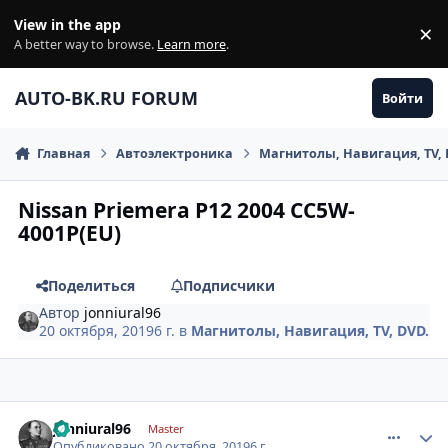
Перейти к содержанию
View in the app
×
Di
A better way to browse.
Learn more
.
AUTO-BK.RU FORUM
Войти
Главная
Автоэлектроника
Магнитолы, Навигация, TV, 
Nissan Priemera P12 2004 CC5W-
4001P(EU)
Поделиться
Подписчики
Автор
jonniural96
20 октября, 2019
6 г.
в
Магнитолы, Навигация, TV, DVD.
comment_1204549
Author stats
jonniural96
Master
Опубликовано
20 октября, 2019
6 г.