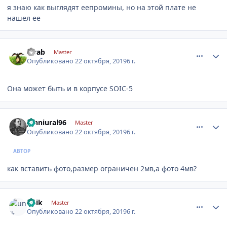
я знаю как выглядят еепромины, но на этой плате не
нашел ее
comment_1204708
Author stats
sivab
Master
Опубликовано
22 октября, 2019
6 г.
Она может быть и в корпусе SOIC-5
comment_1204711
Author stats
jonniural96
Master
Опубликовано
22 октября, 2019
6 г.
АВТОР
как вставить фото,размер ограничен 2мв,а фото 4мв?
comment_1204720
Author stats
unik
Master
Опубликовано
22 октября, 2019
6 г.