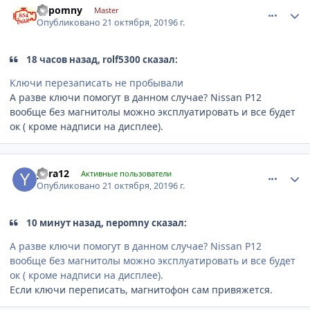
nepomny
Master
Опубликовано
21 октября, 2019
6 г.
18 часов назад, rolf5300 сказал:
Ключи перезаписать не пробывали
А разве ключи помогут в данном случае? Nissan P12
вообще без магнитолы можно эксплуатировать и все будет
ок ( кроме надписи на дисплее).
comment_1204623
Author stats
yura12
Активные пользователи
Опубликовано
21 октября, 2019
6 г.
10 минут назад, nepomny сказал:
А разве ключи помогут в данном случае? Nissan P12
вообще без магнитолы можно эксплуатировать и все будет
ок ( кроме надписи на дисплее).
Если ключи переписать, магнитофон сам привяжется.