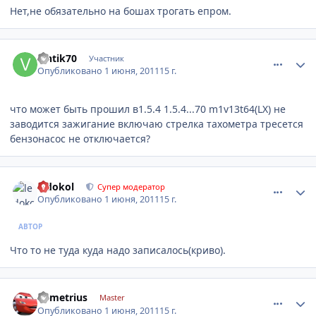
Нет,не обязательно на бошах трогать епром.
comment_180039
Author stats
vintik70
Участник
Опубликовано
1 июня, 2011
15 г.
что может быть прошил в1.5.4 1.5.4...70 m1v13t64(LX) не
заводится зажигание включаю стрелка тахометра тресется
бензонасос не отключается?
comment_180103
Author stats
ledokol
Супер модератор
Опубликовано
1 июня, 2011
15 г.
АВТОР
Что то не туда куда надо записалось(криво).
comment_180108
Author stats
demetrius
Master
Опубликовано
1 июня, 2011
15 г.