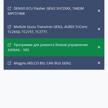
DENSO ECU Flasher GEN2 SH72XXX, 1N83M
Hide
MPC5746R
Module Isuzu Transtron GEN2, AURIX TriCore:
Hide
TC265D, TC275T, TC277T.
Программа для ремонта блоков управления
Hide
AIRBAG - SRS
Модуль MELCO BSL CAN BUS GEN2
Hide