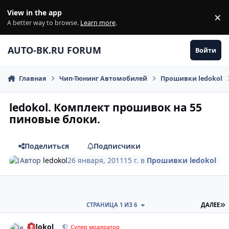
Перейти к содержанию
View in the app
×
Di
A better way to browse.
Learn more
.
AUTO-BK.RU FORUM
Войти
Главная
Чип-Тюнинг Автомобилей
Прошивки ledokol
ledokol. Комплект прошивок на 55
пиновые блоки.
Поделиться
Подписчики
Автор
ledokol
26 января, 2011
15 г.
в
Прошивки ledokol
П
СТРАНИЦА 1 ИЗ 6
ДАЛЕЕ
comment_142045
Author stats
ledokol
Супер модератор