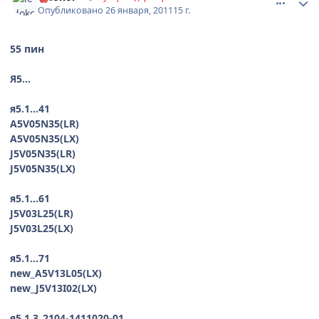
Опубликовано
26 января, 2011
15 г.
55 пин
Я5...
я5.1...41
A5V05N35(LR)
A5V05N35(LX)
J5V05N35(LR)
J5V05N35(LX)
я5.1...61
J5V03L25(LR)
J5V03L25(LX)
я5.1...71
new_A5V13L05(LX)
new_J5V13I02(LX)
я5.1.3_2104-1411020-01