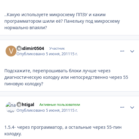
..Какую используете микросхему ППЗУ и каким
программатором шили её? Панельку под микросхему
нормально впаяли?
comment_181069
Author stats
vladimir0504
Участник
Опубликовано
5 июня, 2011
15 г.
Подскажите, перепрошивать блоки лучше через
диагностическую колодку или непосредственно через 55
пиновую колодку?
comment_181147
Author stats
nahtigal
Активные пользователи
Опубликовано
5 июня, 2011
15 г.
1.5.4- через программатор, а остальные через 55-пин
колодку.