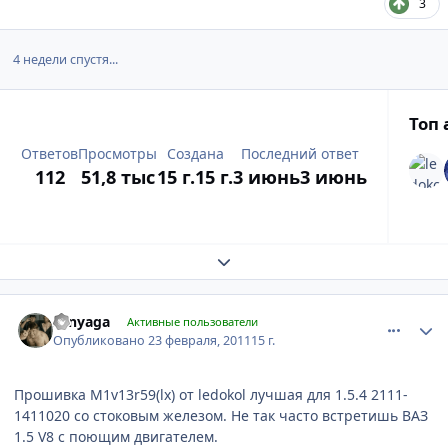
3
4 недели спустя...
Топ
Ответов
Просмотры
Создана
Последний ответ
112
51,8 тыс
15 г.
15 г.
3 июнь
3 июнь
Expand topic overview
comment_151050
Author stats
sanyaga
Активные пользователи
Опубликовано
23 февраля, 2011
15 г.
Прошивка M1v13r59(lx) от ledokol лучшая для 1.5.4 2111-
1411020 со стоковым железом. Не так часто встретишь ВАЗ
1.5 V8 с поющим двигателем.