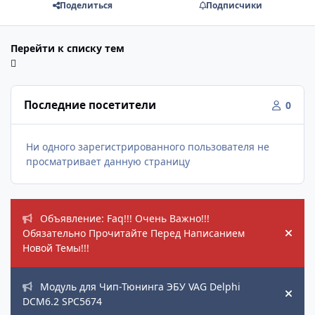
Поделиться
Подписчики
Перейти к списку тем
Последние посетители
0
Ни одного зарегистрированного пользователя не
просматривает данную страницу
Объявления
Объявление: Faq!!! Очень Важно!!!
Обязательно Прочитайте Перед Написанием
Hide
Новой Темы!!!
Модуль для Чип-Тюнинга ЭБУ VAG Delphi
Hide
DCM6.2 SPC5674