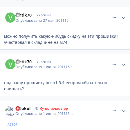
comment_178900
Author stats
vintik70
Участник
Опубликовано
27 мая, 2011
15 г.
можно получить какую-нибудь скидку на эти прошивки?
участвовал в складчине на м74
comment_179957
Author stats
vintik70
Участник
Опубликовано
1 июня, 2011
15 г.
под вашу прошивку bosh1.5.4 еепром обязательно
очищать?
comment_179967
Author stats
ledokol
Супер модератор
Опубликовано
1 июня, 2011
15 г.
АВТОР