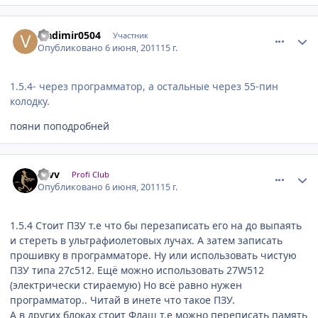
comment_181334
Author stats
vladimir0504
Участник
Опубликовано
6 июня, 2011
15 г.
1.5.4- через программатор, а остальные через 55-пин
колодку.
пояни поподробней
comment_181473
Author stats
zvvv
Profi Club
Опубликовано
6 июня, 2011
15 г.
1.5.4 Стоит ПЗУ т.е что бы перезаписать его на до выпаять
и стереть в ультрафиолетовых лучах. А затем записать
прошивку в программаторе. Ну или использовать чистую
ПЗУ типа 27с512. Ещё можно использовать 27W512
(электрически стираемую) Но всё равно нужен
программатор.. Читай в инете что такое ПЗУ.
А в других блоках стоит Флаш т.е можно переписать память