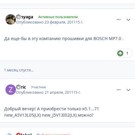
comment_151059
Author stats
sanyaga
Активные пользователи
Опубликовано
23 февраля, 2011
15 г.
Да еще-бы в эту компанию прошивки для BOSCH MP7.0 .
1
1 месяц спустя...
comment_169357
Author stats
zuric
Участник
Опубликовано
21 апреля, 2011
15 г.
Добрый вечер! А приобрести только я5.1...71
new_A5V13L05(LX) new_J5V13I02(LX) можно?
comment_169365
Author stats