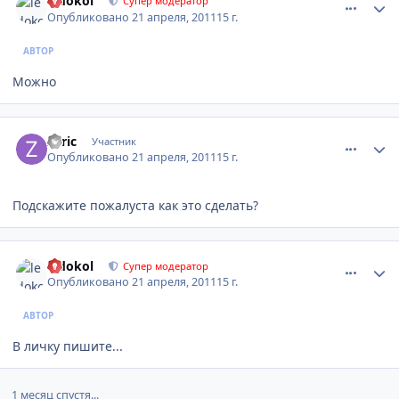
ledokol
Супер модератор
Опубликовано
21 апреля, 2011
15 г.
АВТОР
Можно
comment_169375
Author stats
zuric
Участник
Опубликовано
21 апреля, 2011
15 г.
Подскажите пожалуста как это сделать?
comment_169397
Author stats
ledokol
Супер модератор
Опубликовано
21 апреля, 2011
15 г.
АВТОР
В личку пишите...
1 месяц спустя...