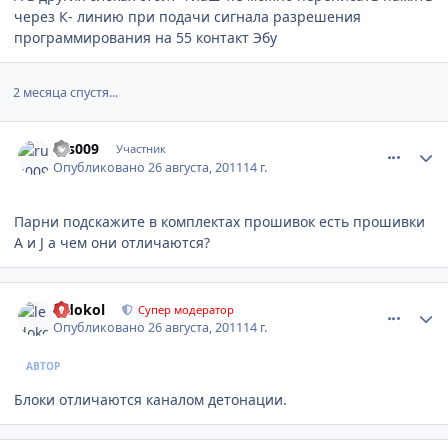
через К- линию при подачи сигнала разрешения
программирования на 55 контакт Эбу
2 месяца спустя...
comment_202215
Author stats
rus009
Участник
Опубликовано
26 августа, 2011
14 г.
Парни подскажите в комплектах прошивок есть прошивки
A и J а чем они отличаются?
comment_202250
Author stats
ledokol
Супер модератор
Опубликовано
26 августа, 2011
14 г.
АВТОР
Блоки отличаются каналом детонации.