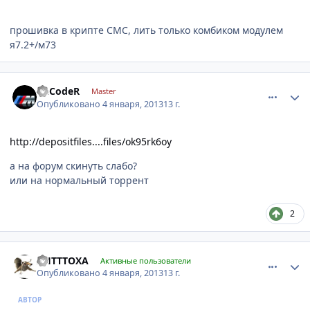
прошивка в крипте СМС, лить только комбиком модулем
я7.2+/м73
comment_376196
Author stats
DеCоdеR
Master
Опубликовано
4 января, 2013
13 г.
http://depositfiles....files/ok95rk6oy
а на форум скинуть слабо?
или на нормальный торрент
2
comment_376197
Author stats
AHTTTOXA
Активные пользователи
Опубликовано
4 января, 2013
13 г.
АВТОР