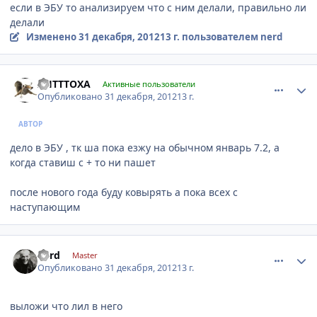
если в ЭБУ то анализируем что с ним делали, правильно ли
делали
Изменено
31 декабря, 2012
13 г.
пользователем nerd
comment_375400
Author stats
AHTTTOXA
Активные пользователи
Опубликовано
31 декабря, 2012
13 г.
АВТОР
дело в ЭБУ , тк ша пока езжу на обычном январь 7.2, а
когда ставиш с + то ни пашет
после нового года буду ковырять а пока всех с
наступающим
comment_375429
Author stats
nerd
Master
Опубликовано
31 декабря, 2012
13 г.
выложи что лил в него