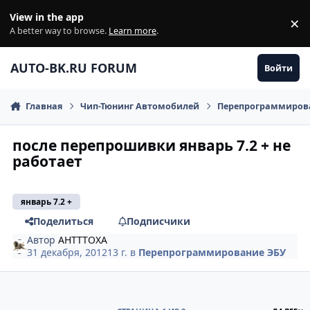
Перейти к содержанию
View in the app
×
Di
A better way to browse.
Learn more
.
AUTO-BK.RU FORUM
Войти
Главная
Чип-Тюнинг Автомобилей
Перепрограммиров
после перепрошивки январь 7.2 + не
работает
январь 7.2 +
Поделиться
Подписчики
Автор
AHTTTOXA
31 декабря, 2012
13 г.
в
Перепрограммирование ЭБУ