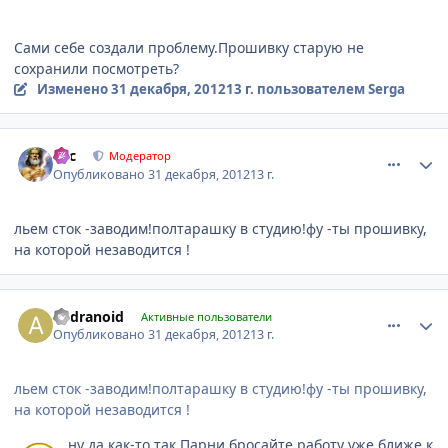
Сами себе создали проблему.Прошивку старую не
сохранили посмотреть?
Изменено
31 декабря, 2012
13 г.
пользователем Serga
comment_375353
Author stats
тас
Модератор
Опубликовано
31 декабря, 2012
13 г.
льем сток -заводим!полтарашку в студию!фу -ты прошивку,
на которой незаводится !
comment_375357
Author stats
andranoid
Активные пользователи
Опубликовано
31 декабря, 2012
13 г.
льем сток -заводим!полтарашку в студию!фу -ты прошивку,
на которой незаводится !
ну да как-то так.Парни бросайте работу уже ближе к