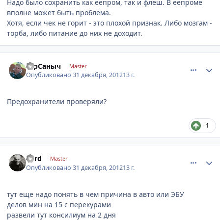
Надо было сохранить как еепром, так и флеш. В еепроме
вполне может быть проблема.
Хотя, если чек не горит - это плохой признак. Либо мозгам -
торба, либо питание до них не доходит.
comment_375379
Author stats
ЮрСаныч
Master
Опубликовано
31 декабря, 2012
13 г.
Предохранители проверяли?
1
comment_375381
Author stats
nerd
Master
Опубликовано
31 декабря, 2012
13 г.
тут еще надо понять в чем причина в авто или ЭБУ
делов мин на 15 с перекурами
развели тут консилиум на 2 дня