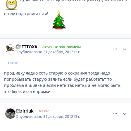
столу надо двигаться!
comment_375367
Author stats
AHTTTOXA
Активные пользователи
Опубликовано
31 декабря, 2012
13 г.
АВТОР
прошивку ладно хоть старуюю сохранил тогда надо
попробывать старую залить если будет работатьт то
проблема в шивке а если неть так неть), а не могло быть
это быть изза епромки
comment_375378
Author stats
Dmitriuk
Master
Опубликовано
31 декабря, 2012
13 г.