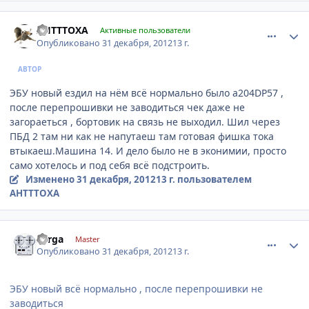
comment_375350
Author stats
AHTTTOXA
Активные пользователи
Опубликовано
31 декабря, 2012
13 г.
АВТОР
ЭБУ новый ездил на нём всё нормально было a204DP57 ,
после перепрошивки не заводиться чек даже не
загораеться , бортовик на связь не выходил. Шил через
ПБД 2 там ни как не напутаеш там готовая фишка тока
втыкаеш.Машина 14. И дело было не в эконимии, просто
само хотелось и под себя всё подстроить.
Изменено
31 декабря, 2012
13 г.
пользователем
AHTTTOXA
comment_375352
Author stats
Serga
Master
Опубликовано
31 декабря, 2012
13 г.
ЭБУ новый всё нормально , после перепрошивки не
заводиться