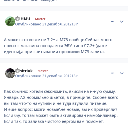
comment_375317
Author stats
САНЫЧ
Master
Опубликовано
31 декабря, 2012
13 г.
А может это вовсе не 7.2+ а М73 вообще.Сейчас много
новых с магазина попадается ЭБУ-типо Я7.2+ (даже
иденты),а при считывании прошивки М73 залита.
comment_375318
Author stats
Dmitriuk
Master
Опубликовано
31 декабря, 2012
13 г.
Как обычно: хотели сэкономить, вкисли на н-ную сумму.
Январь 7.2 нормально шьется, в принципе. Скорее всего
вы там что-то намутили и не туда втулили питание.
И еще вопрос: мозги новые\не новые, вы их проверяли?
Если б\у, то там может быть активирован иммобилайзер.
Если так, то заливка чистого еерrом вам поможет.