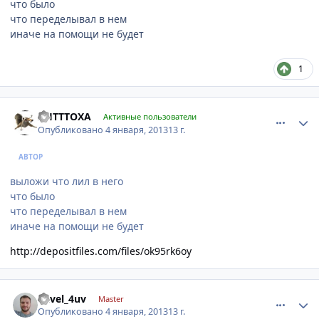
что было
что переделывал в нем
иначе на помощи не будет
1
comment_376179
Author stats
AHTTTOXA
Активные пользователи
Опубликовано
4 января, 2013
13 г.
АВТОР
выложи что лил в него
что было
что переделывал в нем
иначе на помощи не будет
http://depositfiles.com/files/ok95rk6oy
comment_376192
Author stats
Pavel_4uv
Master
Опубликовано
4 января, 2013
13 г.