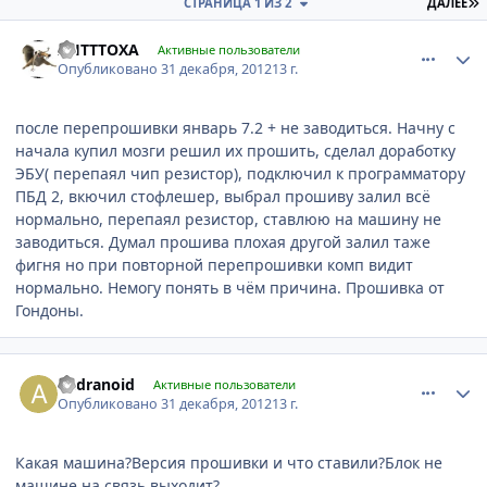
П
СТРАНИЦА 1 ИЗ 2
ДАЛЕЕ
comment_375313
Author stats
AHTTTOXA
Активные пользователи
Опубликовано
31 декабря, 2012
13 г.
после перепрошивки январь 7.2 + не заводиться. Начну с
начала купил мозги решил их прошить, сделал доработку
ЭБУ( перепаял чип резистор), подключил к программатору
ПБД 2, вкючил стофлешер, выбрал прошиву залил всё
нормально, перепаял резистор, ставлюю на машину не
заводиться. Думал прошива плохая другой залил таже
фигня но при повторной перепрошивки комп видит
нормально. Немогу понять в чём причина. Прошивка от
Гондоны.
comment_375316
Author stats
andranoid
Активные пользователи
Опубликовано
31 декабря, 2012
13 г.
Какая машина?Версия прошивки и что ставили?Блок не
машине на связь выходит?