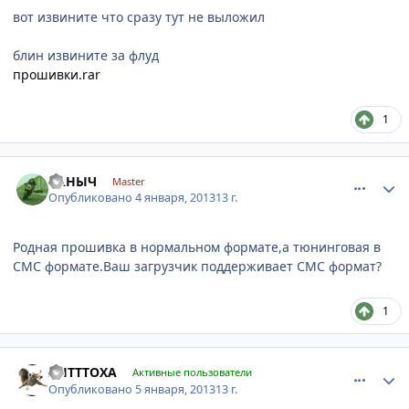
вот извините что сразу тут не выложил
блин извините за флуд
прошивки.rar
1
comment_376260
Author stats
САНЫЧ
Master
Опубликовано
4 января, 2013
13 г.
Родная прошивка в нормальном формате,а тюнинговая в
СМС формате.Ваш загрузчик поддерживает СМС формат?
1
comment_376508
Author stats
AHTTTOXA
Активные пользователи
Опубликовано
5 января, 2013
13 г.