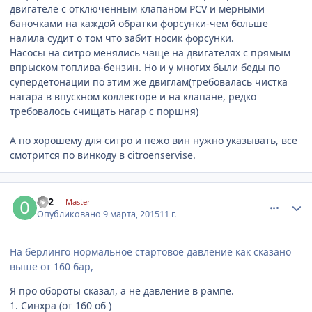
двигателе с отключенным клапаном PCV и мерными
баночками на каждой обратки форсунки-чем больше
налила судит о том что забит носик форсунки.
Насосы на ситро менялись чаще на двигателях с прямым
впрыском топлива-бензин. Но и у многих были беды по
супердетонации по этим же двиглам(требовалась чистка
нагара в впускном коллекторе и на клапане, редко
требовалось счищать нагар с поршня)
А по хорошему для ситро и пежо вин нужно указывать, все
смотрится по винкоду в citroenservise.
comment_754369
Author stats
052
Master
Опубликовано
9 марта, 2015
11 г.
На берлинго нормальное стартовое давление как сказано
выше от 160 бар,
Я про обороты сказал, а не давление в рампе.
1. Синхра (от 160 об )