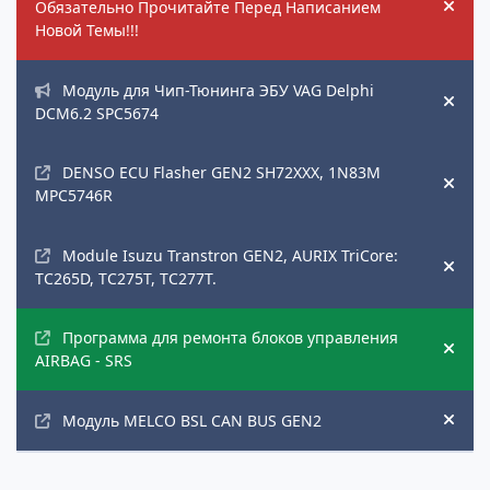
Обязательно Прочитайте Перед Написанием
Hide
Новой Темы!!!
Модуль для Чип-Тюнинга ЭБУ VAG Delphi
Hide
DCM6.2 SPC5674
DENSO ECU Flasher GEN2 SH72XXX, 1N83M
Hide
MPC5746R
Module Isuzu Transtron GEN2, AURIX TriCore:
Hide
TC265D, TC275T, TC277T.
Программа для ремонта блоков управления
Hide
AIRBAG - SRS
Модуль MELCO BSL CAN BUS GEN2
Hide