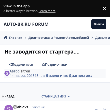
Перейти к содержанию
View in the app
×
Di
A better way to browse.
Learn more
.
AUTO-BK.RU FORUM
Войти
Главная
Диагностика и Ремонт Автомобилей
Дизеля и
Не заводится от стартера....
Поделиться
Подписчики
Автор
sitron
4 января, 2013
13 г.
в
Дизеля и их Диагностика
ПЕРВАЯ СТРАНИЦА
НАЗАД
СТРАНИЦА 3 ИЗ 3
comment_753889
Author stats
Shablovs
Участник