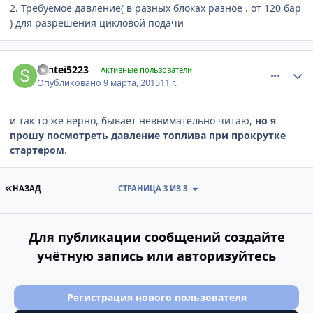
2. Требуемое давление( в разных блоках разное . от 120 бар
) для разрешения цикловой подачи
comment_754411
Author stats
santei5223
Активные пользователи
Опубликовано
9 марта, 2015
11 г.
и так то же верно, бывает невнимательно читаю,
но я
прошу посмотреть давление топлива при прокрутке
стартером
.
ПЕРВАЯ СТРАНИЦА
НАЗАД
СТРАНИЦА 3 ИЗ 3
Для публикации сообщений создайте
учётную запись или авторизуйтесь
Регистрация нового пользователя