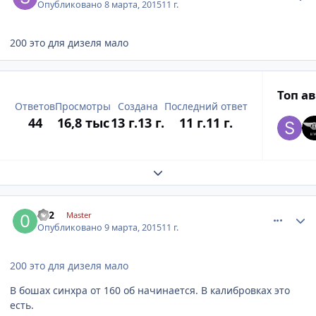
Опубликовано
8 марта, 2015
11 г.
200 это для дизеля мало
Топ а
Ответов
Просмотры
Создана
Последний ответ
44
16,8 тыс
13 г.
13 г.
11 г.
11 г.
Expand topic overview
comment_754138
Author stats
052
Master
Опубликовано
9 марта, 2015
11 г.
200 это для дизеля мало
В бошах синхра от 160 об начинается. В калибровках это
есть.