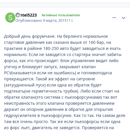
comment_754226
Author stats
santei5223
Активные пользователи
Опубликовано
9 марта, 2015
11 г.
Добрый день форумчане. На берлинго нормальное
стартовое давление как сказано выше от 160 бар, на
практике в районе 180-250 авто будет заводиться и ехать
нормально. Если не заводится со стартера значит забиты
форсы, как это происходит: блок управления видит либо
утечку и блокирует запуск, закрывает клапан
PCV(называется если не ошибаюсь) и топливоподача
прекращается. Такой же эффект на ситроене
(затрудненный пуск) если одна из обраток будет
подтекать(не герметичность трубки). Либо если стоит на
обратке клапан(это система с пьезофорсунками) так вот
неисправность этого клапана проверяется давлением
держит он опорное давление в обратке для открытия
гидроусилителя в пьезофорсунке. Как то так. На самом деле
там все очень просто. Так же если пьезофорсы если одна
из форс льет, двигатель не заведется. Проверяется на