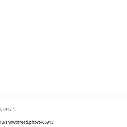
2014
12 г.
r.ru/showthread.php?t=66915