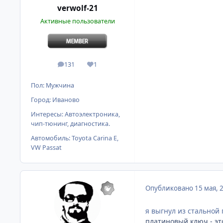
verwolf-21
Активные пользователи
131
1
сообщения
Репутация
Пол:
Мужчина
Город:
Иваново
Интересы:
Автоэлектроника,
чип-тюнинг, диагностика.
Автомобиль:
Toyota Carina E,
VW Passat
Опубликовано
15 мая, 
я выгнул из стальной
платиновый ключ - это