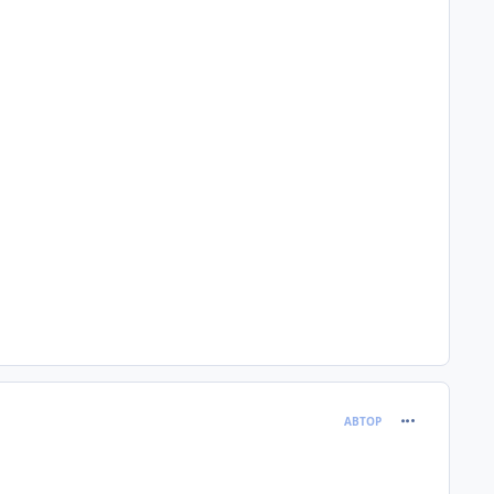
comment_595
АВТОР