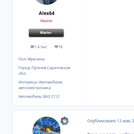
Alex64
Master
1,4 тыс
18
сообщения
Репутация
Пол:
Мужчина
Город:
Пугачев Саратовская
обл.
Интересы:
Автомобили,
автоэлектроника
Автомобиль:
ВАЗ 2112
Опубликовано
12 мая, 