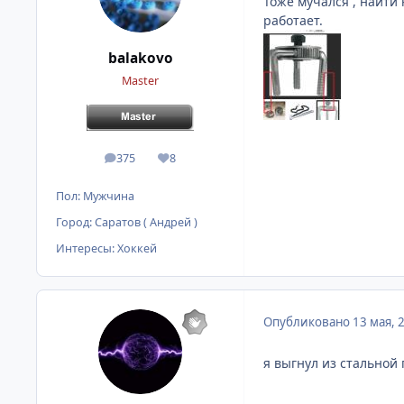
Тоже мучался , найти
работает.
balakovo
Master
375
8
сообщения
Репутация
Пол:
Мужчина
Город:
Саратов ( Андрей )
Интересы:
Хоккей
Опубликовано
13 мая, 
я выгнул из стальной 