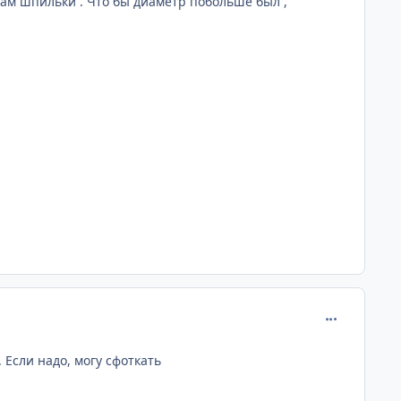
кам шпильки . Что бы диаметр побольше был ,
comment_596
 Если надо, могу сфоткать