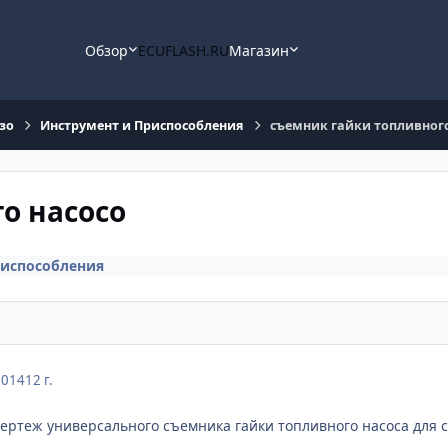
Обзор
ECUFLASH.RU
Магазин
зо
Инструмент и Приспособления
съемник гайки топливного
о насосо
риспособления
2014
12 г.
 чертеж универсального съемника гайки топливного насоса для 