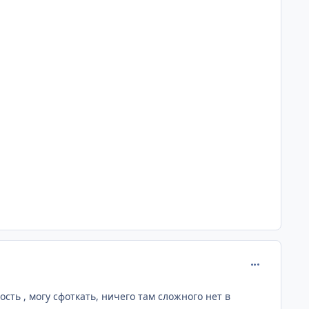
comment_595
ость , могу сфоткать, ничего там сложного нет в