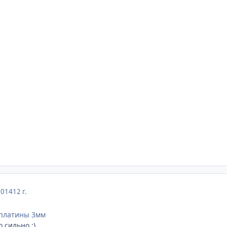
2014
12 г.
 платины 3мм
 сильно ;)