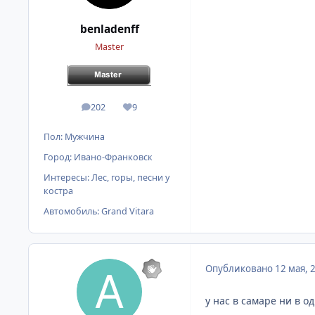
benladenff
Master
202
9
сообщения
Репутация
Пол:
Мужчина
Город:
Ивано-Франковск
Интересы:
Лес, горы, песни у
костра
Автомобиль:
Grand Vitara
Опубликовано
12 мая, 
у нас в самаре ни в 