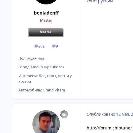
конструкции
benladenff
Master
202
9
сообщения
Репутация
Пол:
Мужчина
Город:
Ивано-Франковск
Интересы:
Лес, горы, песни у
костра
Автомобиль:
Grand Vitara
Опубликовано
12 мая, 
http://forum.chiptune