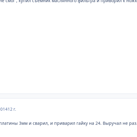
 не смог , купил съемник маслянного фильтра и приворил к нож
2014
12 г.
платины 3мм и сварил, и приварил гайку на 24. Выручал не раз.