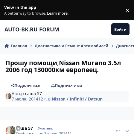
Перейти к содержанию
View in the app
×
Di
A better way to browse.
Learn more
.
AUTO-BK.RU FORUM
Войти
Главная
Диагностика и Ремонт Автомобилей
Диагнос
Прошу помощи,Nissan Murano 3.5л
2006 год 130000км европеец.
Поделиться
Подписчики
Автор
саша 57
7 июля, 2014
12 г.
в
Nissan / Infiniti / Datsun
comment_621827
Author stats
саша 57
Участник
Опубликовано
7 июля, 2014
12 г.