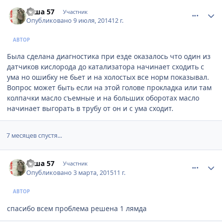
comment_622947
Author stats
саша 57
Участник
Опубликовано
9 июля, 2014
12 г.
АВТОР
Была сделана диагностика при езде оказалось что один из
датчиков кислорода до катализатора начинает сходить с
ума но ошибку не бьет и на холостых все норм показывал.
Вопрос может быть если на этой голове прокладка или там
колпачки масло съемные и на больших оборотах масло
начинает выгорать в трубу от он и с ума сходит.
7 месяцев спустя...
comment_750744
Author stats
саша 57
Участник
Опубликовано
3 марта, 2015
11 г.
АВТОР
спасибо всем проблема решена 1 лямда