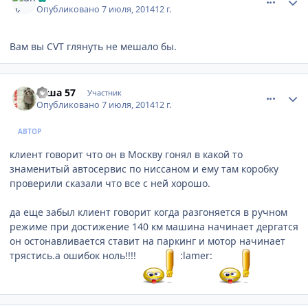
Опубликовано
7 июля, 2014
12 г.
Вам вы CVT глянуть не мешало бы.
comment_621873
Author stats
саша 57
Участник
Опубликовано
7 июля, 2014
12 г.
АВТОР
клиент говорит что он в Москву гонял в какой то
знаменитый автосервис по ниссаном и ему там коробку
проверили сказали что все с ней хорошо.
да еще забыл клиент говорит когда разгоняется в ручном
режиме при достижение 140 км машина начинает дергатся
он остонавливается ставит на паркинг и мотор начинает
трястись.а ошибок ноль!!!!
:lamer: