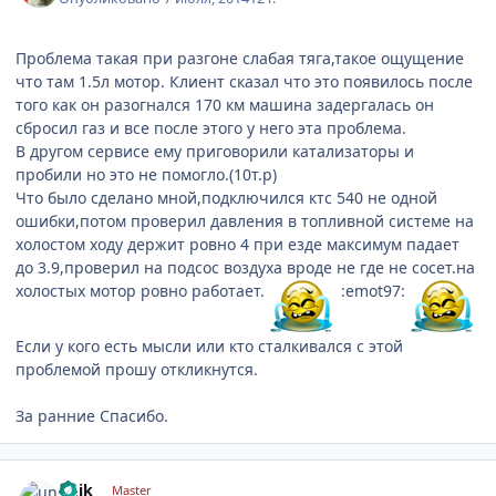
Проблема такая при разгоне слабая тяга,такое ощущение
что там 1.5л мотор. Клиент сказал что это появилось после
того как он разогнался 170 км машина задергалась он
сбросил газ и все после этого у него эта проблема.
В другом сервисе ему приговорили катализаторы и
пробили но это не помогло.(10т.р)
Что было сделано мной,подключился ктс 540 не одной
ошибки,потом проверил давления в топливной системе на
холостом ходу держит ровно 4 при езде максимум падает
до 3.9,проверил на подсос воздуха вроде не где не сосет.на
холостых мотор ровно работает.
:emot97:
Если у кого есть мысли или кто сталкивался с этой
проблемой прошу откликнутся.
За ранние Спасибо.
comment_621856
Author stats
unik
Master