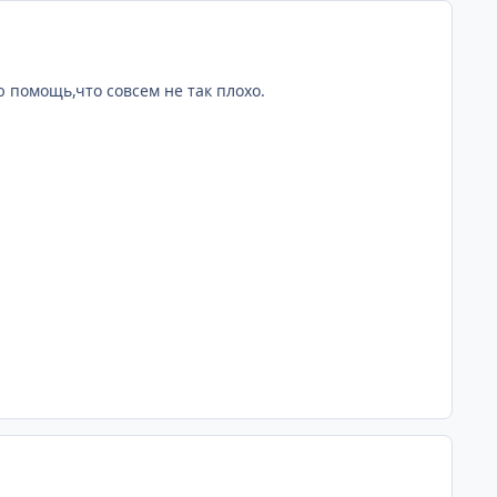
comment_631
 помощь,что совсем не так плохо.
comment_631