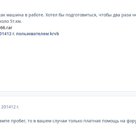
к как машина в работе. Хотел бы подготовиться, чтобы два раза
оло 5т.км.
c66.rar
014
12 г.
пользователем krvb
, 2014
12 г.
ампе пробег, то в вашем случаи только платная помощь на фору