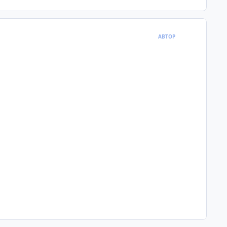
comment_631
АВТОР