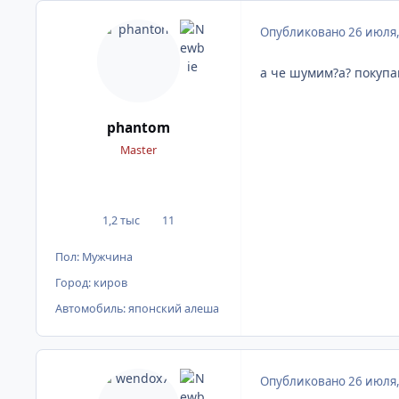
Опубликовано
26 июля
а че шумим?а? покупа
phantom
Master
1,2 тыс
11
сообщения
Репутация
Пол:
Мужчина
Город:
киров
Автомобиль:
японский алеша
Опубликовано
26 июля