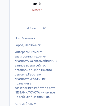
unik
Master
4,8 тыс
64
сообщения
Репутация
Пол:
Мужчина
Город:
Челябинск
Интересы:
Ремонт
электроники,техники
диагностика автомобилей. В
данное время сейчас
остановил выбор на авто
ремонте.Работаю
диагностом,большие
познания в
электронике.Работал с авто
NISSAN с TOYOTA,ну как все
на себя любые Япошки.
Автомобиль:
V