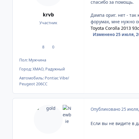
спасибо за помощь.
krvb
Дампа ориг. нет - та
форумах, мне нужно ок
Участник
Toyota Corolla 2013 93
Изменено
25 июля, 2
8
0
сообщения
Репутация
Пол:
Мужчина
Город:
ХМАО, Радужный
Автомобиль:
Pontiac Vibe/
Peugeot 206CC
Опубликовано
25 июля
Если вы не видите в д