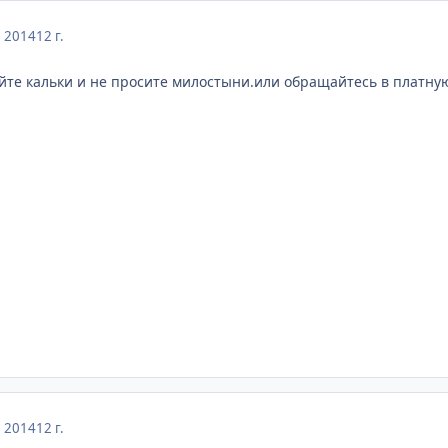
, 2014
12 г.
йте кальки и не просите милостыни.или обращайтесь в платную
, 2014
12 г.