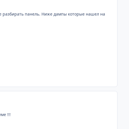
 не разбирать панель. Ниже дампы которые нашел на
comment_631
ме !!!