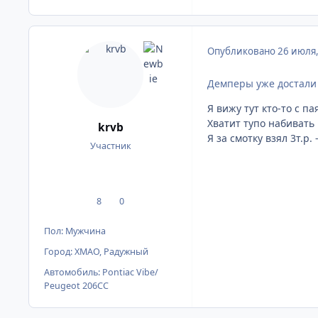
Опубликовано
26 июля
Демперы уже достали
Я вижу тут кто-то с п
Хватит тупо набивать
krvb
Я за смотку взял 3т.р.
Участник
8
0
сообщения
Репутация
Пол:
Мужчина
Город:
ХМАО, Радужный
Автомобиль:
Pontiac Vibe/
Peugeot 206CC