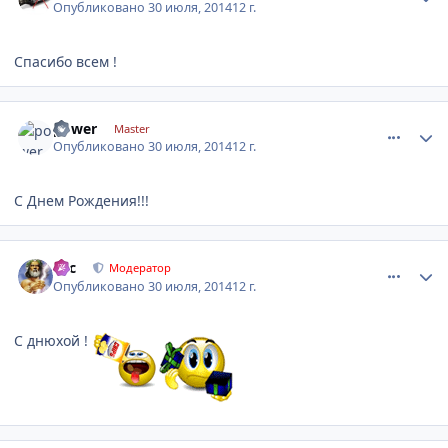
Опубликовано
30 июля, 2014
12 г.
Спасибо всем !
comment_633591
Author stats
power
Master
Опубликовано
30 июля, 2014
12 г.
С Днем Рождения!!!
comment_633595
Author stats
тас
Модератор
Опубликовано
30 июля, 2014
12 г.
С днюхой !