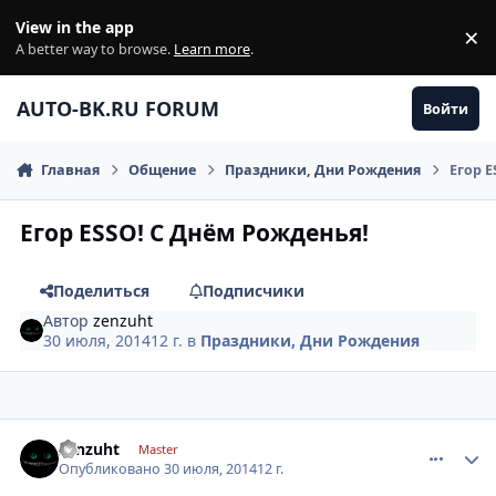
Перейти к содержанию
View in the app
×
Di
A better way to browse.
Learn more
.
AUTO-BK.RU FORUM
Войти
Главная
Общение
Праздники, Дни Рождения
Егор 
Егор ESSO! С Днём Рожденья!
Поделиться
Подписчики
Автор
zenzuht
30 июля, 2014
12 г.
в
Праздники, Дни Рождения
comment_633415
Author stats
zenzuht
Master
Опубликовано
30 июля, 2014
12 г.