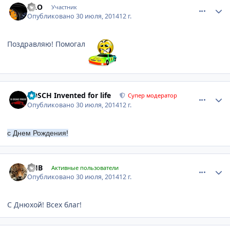
ХАО
Участник
Опубликовано
30 июля, 2014
12 г.
Поздравляю! Помогал
comment_633514
Author stats
BOSCH Invented for life
Супер модератор
Опубликовано
30 июля, 2014
12 г.
с Днем Рождения!
comment_633524
Author stats
AHB
Активные пользователи
Опубликовано
30 июля, 2014
12 г.
С Днюхой! Всех благ!