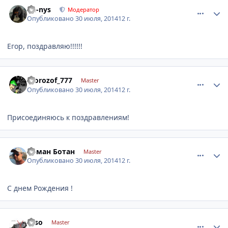
comment_633552
Author stats
De-nys
Модератор
Опубликовано
30 июля, 2014
12 г.
Егор, поздравляю!!!!!!
comment_633555
Author stats
morozof_777
Master
Опубликовано
30 июля, 2014
12 г.
Присоединяюсь к поздравлениям!
comment_633556
Author stats
Роман Ботан
Master
Опубликовано
30 июля, 2014
12 г.
С днем Рождения !
comment_633583
Author stats
Esso
Master