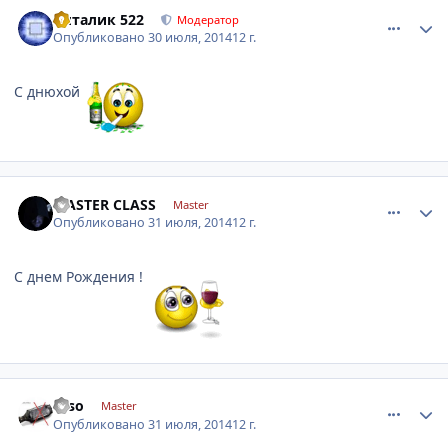
comment_633649
Author stats
Виталик 522
Модератор
Опубликовано
30 июля, 2014
12 г.
С днюхой
comment_633861
Author stats
MASTER CLASS
Master
Опубликовано
31 июля, 2014
12 г.
С днем Рождения !
comment_633910
Author stats
Esso
Master
Опубликовано
31 июля, 2014
12 г.