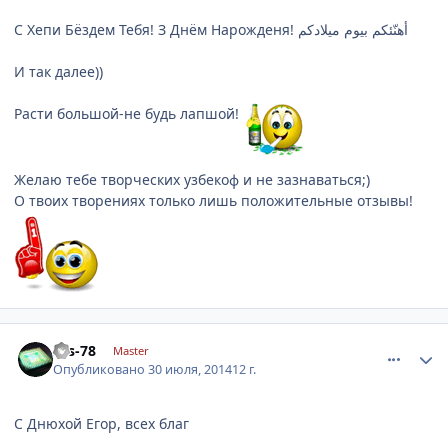
С Хепи Бёздем Тебя! З Днём Нарожденя! أهنّئكم بيوم ميلادكم
И так далее))
Расти большой-не будь лапшой!
Желаю тебе творческих узбекоф и не зазнаваться;)
О твоих творениях только лишь положительные отзывы!
comment_633418
Author stats
sas-78
Master
Опубликовано
30 июля, 2014
12 г.
С Днюхой Егор, всех благ