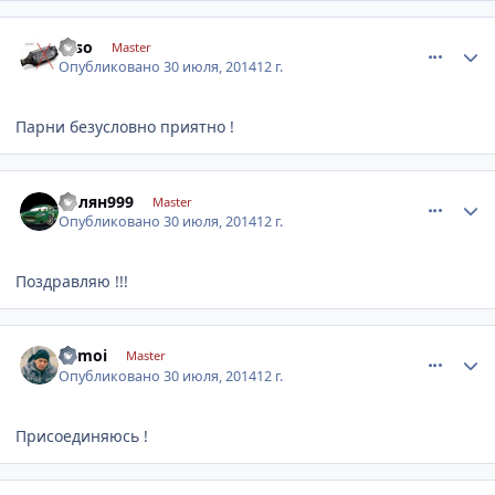
comment_633427
Author stats
Esso
Master
Опубликовано
30 июля, 2014
12 г.
Парни безусловно приятно !
comment_633463
Author stats
Колян999
Master
Опубликовано
30 июля, 2014
12 г.
Поздравляю !!!
comment_633472
Author stats
nemoi
Master
Опубликовано
30 июля, 2014
12 г.
Присоединяюсь !
comment_633492
Author stats