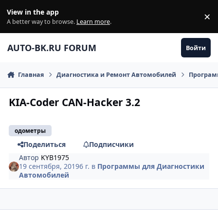
Перейти к содержанию
View in the app
×
Di
A better way to browse.
Learn more
.
AUTO-BK.RU FORUM
Войти
Главная
Диагностика и Ремонт Автомобилей
Програм
KIA-Coder CAN-Hacker 3.2
одометры
Поделиться
Подписчики
Автор
KYB1975
19 сентября, 2019
6 г.
в
Программы для Диагностики
Автомобилей
comment_1202335
Author stats